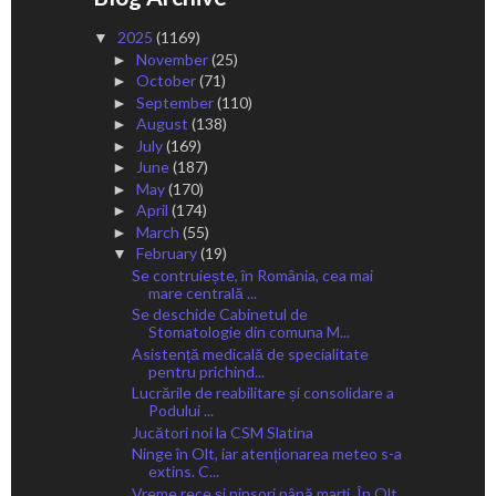
2025
(1169)
▼
November
(25)
►
October
(71)
►
September
(110)
►
August
(138)
►
July
(169)
►
June
(187)
►
May
(170)
►
April
(174)
►
March
(55)
►
February
(19)
▼
Se contruiește, în România, cea mai
mare centrală ...
Se deschide Cabinetul de
Stomatologie din comuna M...
Asistență medicală de specialitate
pentru prichind...
Lucrările de reabilitare și consolidare a
Podului ...
Jucători noi la CSM Slatina
Ninge în Olt, iar atenționarea meteo s-a
extins. C...
Vreme rece și ninsori până marți. În Olt,