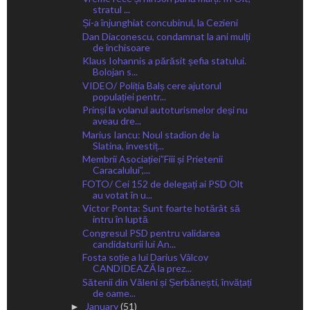
stratul ...
Și-a înjunghiat concubinul, la Cezieni
Dan Diaconescu, condamnat la ani mulți
de închisoare
Klaus Iohannis a părăsit șefia statului.
Bolojan s...
VIDEO/ Poliția Balș cere ajutorul
populației pentr...
Prinși la volanul autoturismelor deși nu
aveau dre...
Marius Iancu: Noul stadion de la
Slatina, investiț...
Membrii Asociației”Fiii și Prietenii
Caracalului”,...
FOTO/ Cei 152 de delegați ai PSD Olt
au votat în u...
Victor Ponta: Sunt foarte hotărât să
intru în luptă
Congresul PSD pentru validarea
candidaturii lui An...
Fosta soție a lui Darius Vâlcov
CANDIDEAZĂ la prez...
Sătenii din Văleni și Șerbănești, învățați
de oame...
January
(51)
►