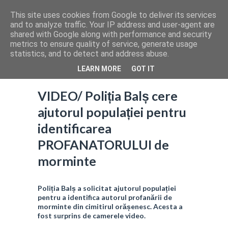
This site uses cookies from Google to deliver its services
and to analyze traffic. Your IP address and user-agent are
shared with Google along with performance and security
metrics to ensure quality of service, generate usage
statistics, and to detect and address abuse.
LEARN MORE
GOT IT
VIDEO/ Poliția Balș cere
ajutorul populației pentru
identificarea
PROFANATORULUI de
morminte
Poliția Balș a solicitat ajutorul populației
pentru a identifica autorul profanării de
morminte din cimitirul orășenesc. Acesta a
fost surprins de camerele video.