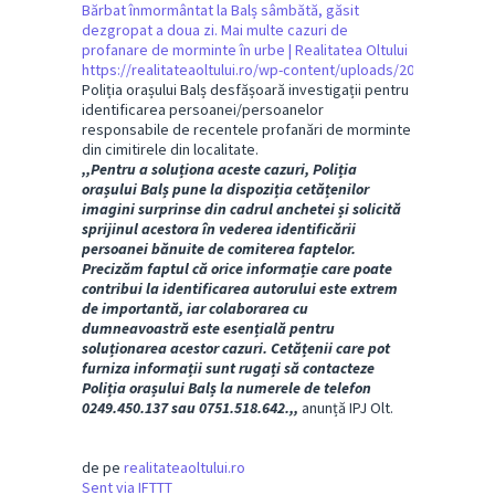
Bărbat înmormântat la Balș sâmbătă, găsit
dezgropat a doua zi. Mai multe cazuri de
profanare de morminte în urbe | Realitatea Oltului
https://realitateaoltului.ro/wp-content/uploads/2025/02/What
Poliția orașului Balș desfășoară investigații pentru
identificarea persoanei/persoanelor
responsabile de recentele profanări de morminte
din cimitirele din localitate.
,,Pentru a soluționa aceste cazuri, Poliția
orașului Balș pune la dispoziția cetățenilor
imagini surprinse din cadrul anchetei și solicită
sprijinul acestora în vederea identificării
persoanei bănuite de comiterea faptelor.
Precizăm faptul că orice informație care poate
contribui la identificarea autorului este extrem
de importantă, iar colaborarea cu
dumneavoastră este esențială pentru
soluționarea acestor cazuri. Cetățenii care pot
furniza informații sunt rugați să contacteze
Poliția orașului Balș la numerele de telefon
0249.450.137 sau 0751.518.642.,,
anunță IPJ Olt.
de pe
realitateaoltului.ro
Sent via IFTTT