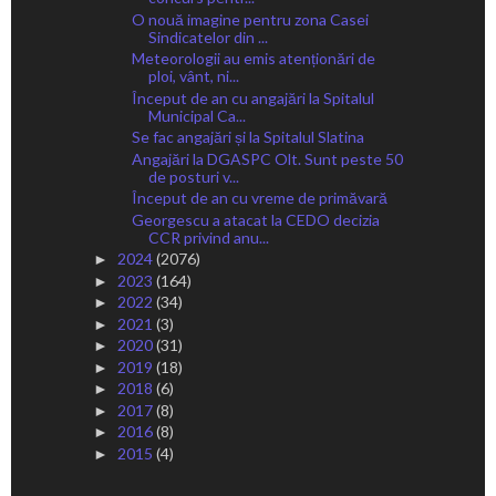
O nouă imagine pentru zona Casei
Sindicatelor din ...
Meteorologii au emis atenționări de
ploi, vânt, ni...
Început de an cu angajări la Spitalul
Municipal Ca...
Se fac angajări și la Spitalul Slatina
Angajări la DGASPC Olt. Sunt peste 50
de posturi v...
Început de an cu vreme de primăvară
Georgescu a atacat la CEDO decizia
CCR privind anu...
2024
(2076)
►
2023
(164)
►
2022
(34)
►
2021
(3)
►
2020
(31)
►
2019
(18)
►
2018
(6)
►
2017
(8)
►
2016
(8)
►
2015
(4)
►