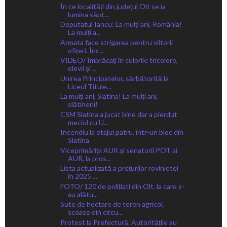
În ce localități din județul Olt se ia
lumina săpt...
Deputatul Iancu: La mulți ani, România!
La mulți a...
Armata face strigarea pentru viitorii
ofițeri. Înc...
VIDEO/ Îmbrăcați în culorile tricolore,
elevii și ...
Unirea Principatelor, sărbătorită la
Liceul Titule...
La mulți ani, Slatina! La mulți ani,
slătineni!
CSM Slatina a jucat bine dar a pierdut
meciul cu U...
Incendiu la etajul patru, într-un bloc din
Slatina
Viceprimărița AUR și senatorii POT și
AUR, la pros...
Lista actualizată a prețurilor rovinietei
în 2025 ...
FOTO/ 120 de polițiști din Olt, la care s-
au alătu...
Sute de hectare de teren agricol,
scoase din circu...
Protest la Prefectură. Autoritățile au