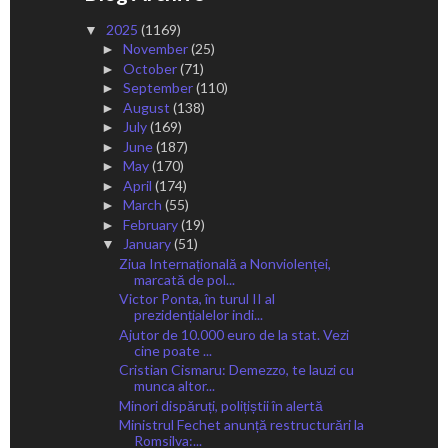
2025
(1169)
▼
November
(25)
►
October
(71)
►
September
(110)
►
August
(138)
►
July
(169)
►
June
(187)
►
May
(170)
►
April
(174)
►
March
(55)
►
February
(19)
►
January
(51)
▼
Ziua Internațională a Nonviolenței,
marcată de pol...
Victor Ponta, în turul II al
prezidențialelor indi...
Ajutor de 10.000 euro de la stat. Vezi
cine poate ...
Cristian Cismaru: Demezzo, te lauzi cu
munca altor...
Minori dispăruți, polițiștii în alertă
Ministrul Fechet anunță restructurări la
Romsilva:...