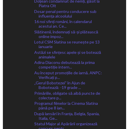
Doljean condamnat de nemți, găsit la
Piatra Olt
Dosar penal pentru conducere sub
influența alcoolului
16 noi sfinți români, în calendarul
acestui an. Ce...
Slătinenii, îndemnați să-și plătească
online impoz...
Lotul CSM Slatina se reunește pe 13
ianuarie
Astăzi se sfințesc apele și se botează
animalele
Adina Diaconu debutează la prima
competiție intern...
Au început promoțiile de iarnă. ANPC:
Verificați p...
„Gerul Bobotezei” în Ajun de
Bobotează: -19 grade ...
Primăriile, obligate să aibă puncte de
colectare p...
Programul filmelor la Cinema Slatina
până pe 8 ian...
După lansări în Franța, Belgia, Spania,
Italia, Ge...
Statul Major al Apărării organizează
concurs pentr...