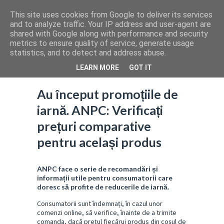
This site uses cookies from Google to deliver its services
and to analyze traffic. Your IP address and user-agent are
shared with Google along with performance and security
metrics to ensure quality of service, generate usage
statistics, and to detect and address abuse.
LEARN MORE
GOT IT
Au început promoțiile de
iarnă. ANPC: Verificați
prețuri comparative
pentru același produs
ANPC face o serie de recomandări și
informații utile pentru consumatorii care
doresc să profite de reducerile de iarnă.
Consumatorii sunt îndemnați, în cazul unor
comenzi online, să verifice, înainte de a trimite
comanda, dacă prețul fiecărui produs din coșul de