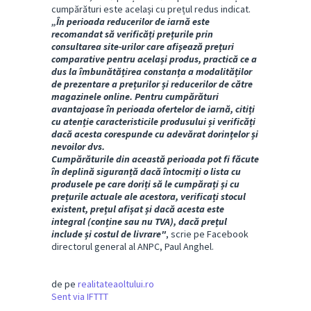
cumpărături este același cu prețul redus indicat.
„În perioada reducerilor de iarnă este
recomandat să verificăți prețurile prin
consultarea site-urilor care afișează prețuri
comparative pentru același produs, practică ce a
dus la îmbunătățirea constanța a modalităților
de prezentare a prețurilor și reducerilor de către
magazinele online. Pentru cumpărături
avantajoase în perioada ofertelor de iarnă, citiți
cu atenție caracteristicile produsului și verificăți
dacă acesta corespunde cu adevărat dorințelor și
nevoilor dvs.
Cumpărăturile din această perioada pot fi făcute
în deplină siguranță dacă întocmiți o lista cu
produsele pe care doriți să le cumpărați și cu
prețurile actuale ale acestora, verificați stocul
existent, prețul afișat și dacă acesta este
integral (conține sau nu TVA), dacă prețul
include și costul de livrare"
, scrie pe Facebook
directorul general al ANPC, Paul Anghel.
de pe
realitateaoltului.ro
Sent via IFTTT