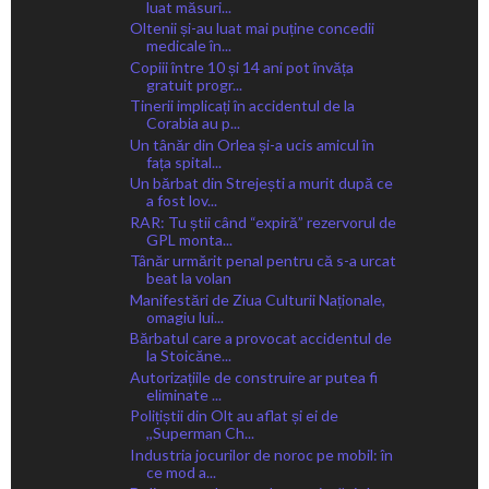
luat măsuri...
Oltenii și-au luat mai puține concedii
medicale în...
Copiii între 10 și 14 ani pot învăța
gratuit progr...
Tinerii implicați în accidentul de la
Corabia au p...
Un tânăr din Orlea și-a ucis amicul în
fața spital...
Un bărbat din Strejești a murit după ce
a fost lov...
RAR: Tu știi când “expiră” rezervorul de
GPL monta...
Tânăr urmărit penal pentru că s-a urcat
beat la volan
Manifestări de Ziua Culturii Naționale,
omagiu lui...
Bărbatul care a provocat accidentul de
la Stoicăne...
Autorizațiile de construire ar putea fi
eliminate ...
Polițiștii din Olt au aflat și ei de
,,Superman Ch...
Industria jocurilor de noroc pe mobil: în
ce mod a...