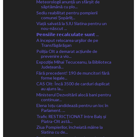
Meteorologii anunță un sfârșit de
săptămână cu plo...
Sediu reabilitat pentru pompierii
comunei Șopârliț...
Viață salvată la SJU Slatina pentru un
nou-născut ...
𝗣𝗲𝗻𝘀𝗶𝗶𝗹𝗲 𝗿𝗲𝗰𝗮𝗹𝗰𝘂𝗹𝗮𝘁𝗲 𝘀𝘂𝗻𝘁 ...
A început relocarea urşilor de pe
Transfăgărăşan
Poliția Olt a demarat acțiunile de
prevenire a vio...
Expoziție Mihai Tecuceanu, la Biblioteca
Județeană...
Fără precedent! 190 de muncitori fără
forme legale...
CAS Olt: Încă 3500 de carduri duplicat
au ajuns la...
Ministerul Dezvoltării alocă bani pentru
continuar...
Elena Ioțu candidează pentru un loc în
Parlament. ...
Trafic RESTRICȚIONAT între Balș și
Piatra-Olt astă...
Ziua Pompierilor, încheiată mâine la
Slatina cu de...