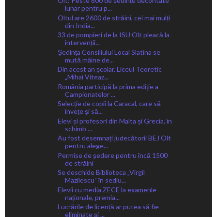
Olt: Peste 800 de ședințe decontate
lunar pentru p...
Oltul are 2600 de străini, cei mai mulți
din India...
33 de pompieri de la ISU Olt pleacă la
intervenții...
Ședința Consiliului Local Slatina se
mută mâine de...
Din acest an școlar, Liceul Teoretic
„Mihai Viteaz...
România participă la prima ediție a
Campionatelor ...
Selecție de copii la Caracal, care să
învețe și să...
Elevi și profesori din Malta și Grecia, în
schimb ...
Au fost desemnați judecătorii BEJ Olt
pentru alege...
Permise de ședere pentru încă 1500
de străini
Se deschide Biblioteca „Virgil
Mazilescu” în sediu...
Elevii cu media ZECE la examenle
naționale, premia...
Lucrările de licență ar putea să fie
eliminate și ...