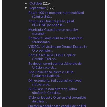
October
(116)
►
September
(172)
▼
Peste 100 de pompieri sunt mobilizați
să intervină...
Trupul unui bucureștean, găsit
PLUTIND pe baltă la...
Municipiul Caracal are un nou city
manager
Românii cu domiciliul sau reședința în
străinătate...
VIDEO/ 14 victime pe Drumul Expres în
Olt- pompier...
Porți Deschise la Clubul Copiilor
Corabia. Trei ce...
Se depun cereri pentru tichetele de
Crăciun acorda...
Ana-Erika Dincă, eleva cu 10 la
Evaluarea Național...
Din octombrie, toți poștașii vor avea
cititoare de...
ALRO are un nou director. Dobra
rămâne în Consiliu...
Ciclonul lovește Oltul cu ploi torențiale
de până ...
Lucrări la podul peste canalul de pe DN