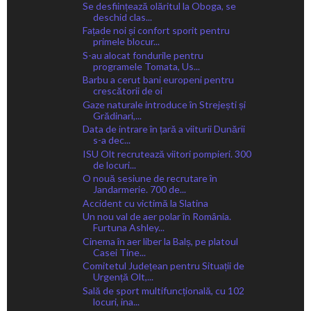
Se desființează olăritul la Oboga, se
deschid clas...
Fațade noi și confort sporit pentru
primele blocur...
S-au alocat fondurile pentru
programele Tomata, Us...
Barbu a cerut bani europeni pentru
crescătorii de oi
Gaze naturale introduce în Strejești și
Grădinari,...
Data de intrare în țară a viiturii Dunării
s-a dec...
ISU Olt recrutează viitori pompieri. 300
de locuri...
O nouă sesiune de recrutare în
Jandarmerie. 700 de...
Accident cu victimă la Slatina
Un nou val de aer polar în România.
Furtuna Ashley...
Cinema în aer liber la Balș, pe platoul
Casei Tine...
Comitetul Județean pentru Situații de
Urgență Olt,...
Sală de sport multifuncțională, cu 102
locuri, ina...