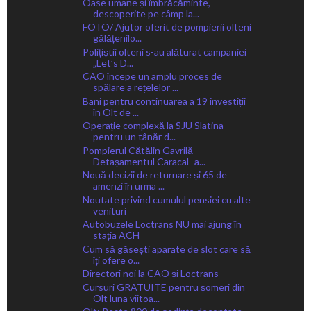
Oase umane și îmbrăcăminte,
descoperite pe câmp la...
FOTO/ Ajutor oferit de pompierii olteni
gălățenilo...
Polițiștii olteni s-au alăturat campaniei
„Let’s D...
CAO începe un amplu proces de
spălare a rețelelor ...
Bani pentru continuarea a 19 investiții
în Olt de ...
Operație complexă la SJU Slatina
pentru un tânăr d...
Pompierul Cătălin Gavrilă-
Detașamentul Caracal- a...
Nouă decizii de returnare și 65 de
amenzi în urma ...
Noutate privind cumulul pensiei cu alte
venituri
Autobuzele Loctrans NU mai ajung în
stația ACH
Cum să găsești aparate de slot care să
îți ofere o...
Directori noi la CAO și Loctrans
Cursuri GRATUITE pentru șomeri din
Olt luna viitoa...