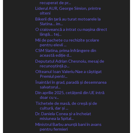
recuperat de pr...
Liderul AUR, George Simion, printre
olteni
Bikerii din țară au turat motoarele la
Slatina… im...
O craioveancă a intrat cu mașina direct
lângă… tej...
Mii de pachete cu rechizite școlare
pentru elevii ...
CSM Slatina, prima înfrângere din
această ediție d...
Deputatul Adrian Chesnoiu, mesaj de
recunoștință p...
Olteanul Ioan Valeriu Nae a câștigat
Premiul pentr...
Înaintări în grad, paradă și desemnarea
salvatorul...
Din aprilie 2025, cetățenii din UE intră
doar cu v...
Tichetele de masă, de creșă și de
cultură, dar și ...
Dr. Daniela Conea și-a încheiat
misiunea la Spital...
Ministrul Barbu anunță bani în avans
pentru fermieri