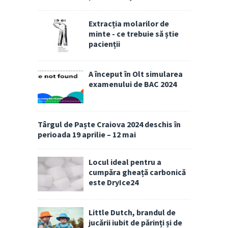
Extracția molarilor de
minte - ce trebuie să știe
pacienții
A început în Olt simularea
examenului de BAC 2024
Târgul de Paște Craiova 2024 deschis în
perioada 19 aprilie – 12 mai
Locul ideal pentru a
cumpăra gheață carbonică
este DryIce24
Little Dutch, brandul de
jucării iubit de părinți și de