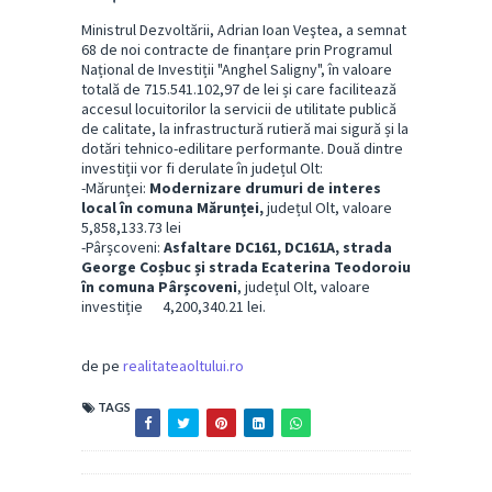
Ministrul Dezvoltării, Adrian Ioan Veştea, a semnat
68 de noi contracte de finanțare prin Programul
Național de Investiții "Anghel Saligny", în valoare
totală de 715.541.102,97 de lei și care facilitează
accesul locuitorilor la servicii de utilitate publică
de calitate, la infrastructură rutieră mai sigură și la
dotări tehnico-edilitare performante. Două dintre
investiții vor fi derulate în județul Olt:
-Mărunței:
Modernizare drumuri de interes
local în comuna Mărunței,
județul Olt, valoare
5,858,133.73 lei
-Pârșcoveni:
Asfaltare DC161, DC161A, strada
George Coșbuc și strada Ecaterina Teodoroiu
în comuna Pârșcoveni
, județul Olt, valoare
investiție 4,200,340.21 lei.
de pe
realitateaoltului.ro
TAGS