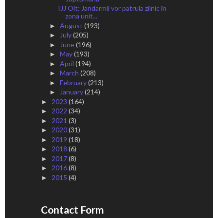
IJJ Olt: Jandarmii vor patrula zilnic în
zona unit...
August
(193)
►
July
(205)
►
June
(196)
►
May
(193)
►
April
(194)
►
March
(208)
►
February
(213)
►
January
(214)
►
2023
(164)
►
2022
(34)
►
2021
(3)
►
2020
(31)
►
2019
(18)
►
2018
(6)
►
2017
(8)
►
2016
(8)
►
2015
(4)
►
Contact Form