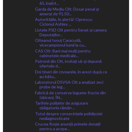
65, înaint...
Garda de Mediu Olt: Dosar penal și
amenzi de 91.50...
Autoritățile, în alertă! Oprescu:
Ciclonul Ashley ...
Listele PSD Olt pentru Senat și camera
Deputaților...
Olteanul Ionuț Caracudă,
vicecampionul lumii la cu...
CAS Olt: Bani mai mulți pentru
cabinetele medicale...
Patronii din Olt, invitați să-și depună
ofertele d...
Doi tineri din Izvoarele, în arest după ce
au bătu...
Laboratorul DSVSA Olt a analizat zeci
probe de leg...
Fabrică de conserve legume-fructe din
Izbiceni, ÎN...
Tarifele polițelor de asigurare
obligatorie rămân ...
Totul despre consecințele polidipsiei
nediagnosticate
Crucea Roșie anunță primele donații
pentru a acope...