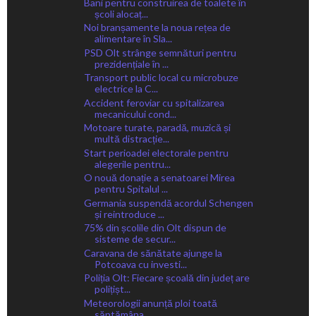
Bani pentru construirea de toalete în
școli alocaț...
Noi branșamente la noua rețea de
alimentare în Sla...
PSD Olt strânge semnături pentru
prezidențiale în ...
Transport public local cu microbuze
electrice la C...
Accident feroviar cu spitalizarea
mecanicului cond...
Motoare turate, paradă, muzică și
multă distracție...
Start perioadei electorale pentru
alegerile pentru...
O nouă donație a senatoarei Mirea
pentru Spitalul ...
Germania suspendă acordul Schengen
și reintroduce ...
75% din școlile din Olt dispun de
sisteme de secur...
Caravana de sănătate ajunge la
Potcoava cu investi...
Poliția Olt: Fiecare școală din județ are
polițișt...
Meteorologii anunță ploi toată
săptămâna