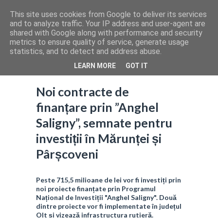
This site uses cookies from Google to deliver its services
and to analyze traffic. Your IP address and user-agent are
shared with Google along with performance and security
metrics to ensure quality of service, generate usage
statistics, and to detect and address abuse.
LEARN MORE
GOT IT
Noi contracte de
finanțare prin ”Anghel
Saligny”, semnate pentru
investiții în Mărunței și
Pârșcoveni
Peste 715,5 milioane de lei vor fi investiți prin
noi proiecte finanțate prin Programul
Național de Investiții "Anghel Saligny". Două
dintre proiecte vor fi implementate în județul
Olt și vizează infrastructura rutieră.