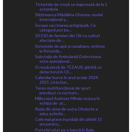
Tichetele de creșă se majorează de la 1
octombrie
Slătineanca Mădălina Ghenea, model
internațional ș...
Începe vaccinarea antigripală. Ce
categorii pot be...
20.530 de fermieri din Olt cu culturi
afectate de ...
Sistemele de apă și canalizare, extinse
la Rotunda...
Substația de Ambulanță Dobroteasa
este operațional...
O nouă piesă de TEZAUR, găsită cu
detectorul în Ol...
Calendar burse în anul școlar 2024-
2025. Lista bur...
Teren multifuncțional de sport
prevăzut cu nocturn...
Mijlocașul Andreas Mihaiu va juca în
echipa de- ac...
Razia din zona de sud a Oltului le-a
adus șoferilo...
Cele mai grave inundații din ultimii 15
ani pentru...
Portofel uitat pe o bancă în Balș,