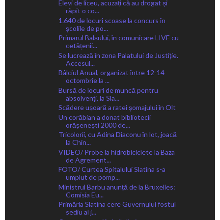
Elevi de liceu, acuzați că au drogat și
răpit o co...
1.640 de locuri scoase la concurs în
școlile de po...
Primarul Balșului, în comunicare LIVE cu
cetățenii...
Se lucrează în zona Palatului de Justiție.
Accesul...
Bâlciul Anual, organizat între 12-14
octombrie la ...
Bursă de locuri de muncă pentru
absolvenți, la Sla...
Scădere ușoară a ratei șomajului în Olt
Un corăbian a donat bibliotecii
orășenești 2000 de...
Tricolorii, cu Adina Diaconu în lot, joacă
la Chin...
VIDEO/ Probe la hidrobiciclete la Baza
de Agrement...
FOTO/ Curtea Spitalului Slatina s-a
umplut de pomp...
Ministrul Barbu anunță de la Bruxelles:
Comisia Eu...
Primăria Slatina cere Guvernului fostul
sediu al j...