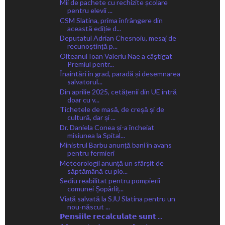
Mii de pachete cu rechizite școlare
pentru elevii ...
CSM Slatina, prima înfrângere din
această ediție d...
Deputatul Adrian Chesnoiu, mesaj de
recunoștință p...
Olteanul Ioan Valeriu Nae a câștigat
Premiul pentr...
Înaintări în grad, paradă și desemnarea
salvatorul...
Din aprilie 2025, cetățenii din UE intră
doar cu v...
Tichetele de masă, de creșă și de
cultură, dar și ...
Dr. Daniela Conea și-a încheiat
misiunea la Spital...
Ministrul Barbu anunță bani în avans
pentru fermieri
Meteorologii anunță un sfârșit de
săptămână cu plo...
Sediu reabilitat pentru pompierii
comunei Șopârliț...
Viață salvată la SJU Slatina pentru un
nou-născut ...
𝗣𝗲𝗻𝘀𝗶𝗶𝗹𝗲 𝗿𝗲𝗰𝗮𝗹𝗰𝘂𝗹𝗮𝘁𝗲 𝘀𝘂𝗻𝘁 ...