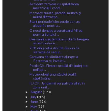
Accident feroviar cu spitalizarea
mecanicului cond...
Motoare turate, paradă, muzică și
multă distracție...
Start perioadei electorale pentru
alegerile pentru...
O nouă donație a senatoarei Mirea
pentru Spitalul ...
Germania suspendă acordul Schengen
și reintroduce ...
75% din școlile din Olt dispun de
sisteme de secur...
Caravana de sănătate ajunge la
Potcoava cu investi...
Poliția Olt: Fiecare școală din județ are
polițișt...
Meteorologii anunță ploi toată
săptămâna
IJJ Olt: Jandarmii vor patrula zilnic în
zona unit...
August
(193)
►
July
(205)
►
June
(196)
►
May
(193)
►