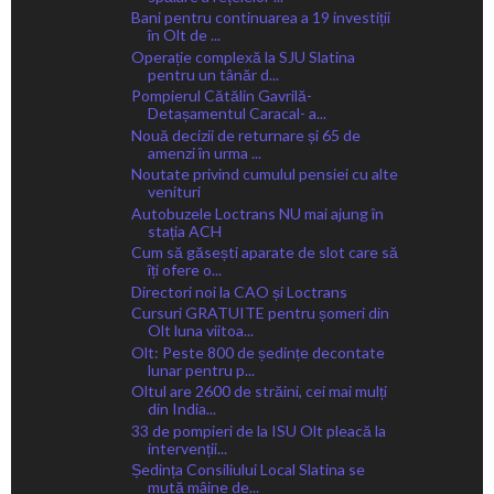
Bani pentru continuarea a 19 investiții
în Olt de ...
Operație complexă la SJU Slatina
pentru un tânăr d...
Pompierul Cătălin Gavrilă-
Detașamentul Caracal- a...
Nouă decizii de returnare și 65 de
amenzi în urma ...
Noutate privind cumulul pensiei cu alte
venituri
Autobuzele Loctrans NU mai ajung în
stația ACH
Cum să găsești aparate de slot care să
îți ofere o...
Directori noi la CAO și Loctrans
Cursuri GRATUITE pentru șomeri din
Olt luna viitoa...
Olt: Peste 800 de ședințe decontate
lunar pentru p...
Oltul are 2600 de străini, cei mai mulți
din India...
33 de pompieri de la ISU Olt pleacă la
intervenții...
Ședința Consiliului Local Slatina se
mută mâine de...