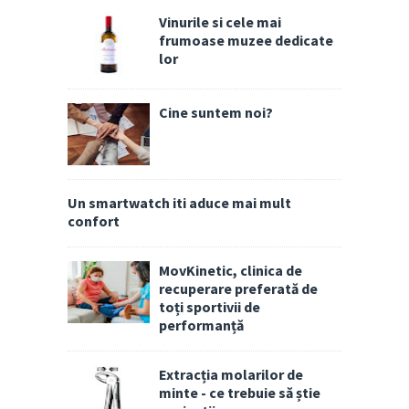
Vinurile si cele mai
frumoase muzee dedicate
lor
Cine suntem noi?
Un smartwatch iti aduce mai mult
confort
MovKinetic, clinica de
recuperare preferată de
toți sportivii de
performanță
Extracția molarilor de
minte - ce trebuie să știe