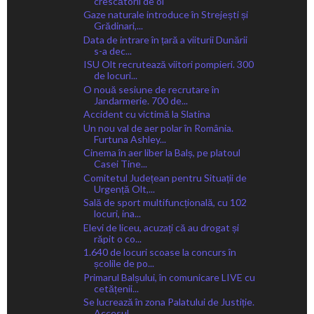
crescătorii de oi
Gaze naturale introduce în Strejești și
Grădinari,...
Data de intrare în țară a viiturii Dunării
s-a dec...
ISU Olt recrutează viitori pompieri. 300
de locuri...
O nouă sesiune de recrutare în
Jandarmerie. 700 de...
Accident cu victimă la Slatina
Un nou val de aer polar în România.
Furtuna Ashley...
Cinema în aer liber la Balș, pe platoul
Casei Tine...
Comitetul Județean pentru Situații de
Urgență Olt,...
Sală de sport multifuncțională, cu 102
locuri, ina...
Elevi de liceu, acuzați că au drogat și
răpit o co...
1.640 de locuri scoase la concurs în
școlile de po...
Primarul Balșului, în comunicare LIVE cu
cetățenii...
Se lucrează în zona Palatului de Justiție.
Accesul...