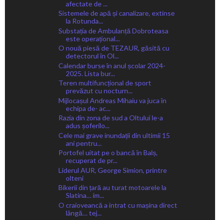
afectate de ...
Sistemele de apă și canalizare, extinse
la Rotunda...
Substația de Ambulanță Dobroteasa
este operațional...
O nouă piesă de TEZAUR, găsită cu
detectorul în Ol...
Calendar burse în anul școlar 2024-
2025. Lista bur...
Teren multifuncțional de sport
prevăzut cu nocturn...
Mijlocașul Andreas Mihaiu va juca în
echipa de- ac...
Razia din zona de sud a Oltului le-a
adus șoferilo...
Cele mai grave inundații din ultimii 15
ani pentru...
Portofel uitat pe o bancă în Balș,
recuperat de pr...
Liderul AUR, George Simion, printre
olteni
Bikerii din țară au turat motoarele la
Slatina… im...
O craioveancă a intrat cu mașina direct
lângă… tej...