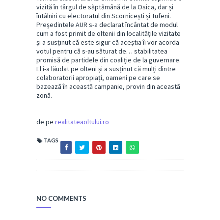
vizită în târgul de săptămână de la Osica, dar și
întâlniri cu electoratul din Scornicești și Tufeni.
Președintele AUR s-a declarat încântat de modul
cum a fost primit de oltenii din localitățile vizitate
și a susținut că este sigur că aceștia îi vor acorda
votul pentru că s-au săturat de… stabilitatea
promisă de partidele din coaliție de la guvernare.
El i-a lăudat pe olteni și a susținut că mulți dintre
colaboratorii apropiați, oameni pe care se
bazează în această campanie, provin din această
zonă.
de pe
realitateaoltului.ro
TAGS
NO COMMENTS