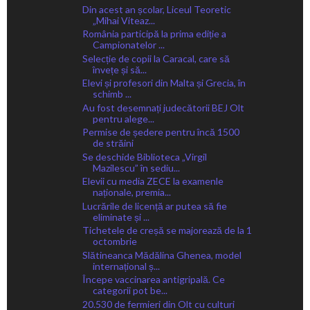
Din acest an școlar, Liceul Teoretic
„Mihai Viteaz...
România participă la prima ediție a
Campionatelor ...
Selecție de copii la Caracal, care să
învețe și să...
Elevi și profesori din Malta și Grecia, în
schimb ...
Au fost desemnați judecătorii BEJ Olt
pentru alege...
Permise de ședere pentru încă 1500
de străini
Se deschide Biblioteca „Virgil
Mazilescu” în sediu...
Elevii cu media ZECE la examenle
naționale, premia...
Lucrările de licență ar putea să fie
eliminate și ...
Tichetele de creșă se majorează de la 1
octombrie
Slătineanca Mădălina Ghenea, model
internațional ș...
Începe vaccinarea antigripală. Ce
categorii pot be...
20.530 de fermieri din Olt cu culturi