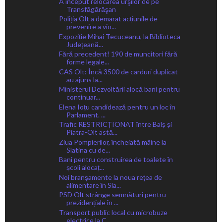
A început relocarea urşilor de pe
Transfăgărăşan
Poliția Olt a demarat acțiunile de
prevenire a vio...
Expoziție Mihai Tecuceanu, la Biblioteca
Județeană...
Fără precedent! 190 de muncitori fără
forme legale...
CAS Olt: Încă 3500 de carduri duplicat
au ajuns la...
Ministerul Dezvoltării alocă bani pentru
continuar...
Elena Ioțu candidează pentru un loc în
Parlament. ...
Trafic RESTRICȚIONAT între Balș și
Piatra-Olt astă...
Ziua Pompierilor, încheiată mâine la
Slatina cu de...
Bani pentru construirea de toalete în
școli alocaț...
Noi branșamente la noua rețea de
alimentare în Sla...
PSD Olt strânge semnături pentru
prezidențiale în ...
Transport public local cu microbuze
electrice la C...