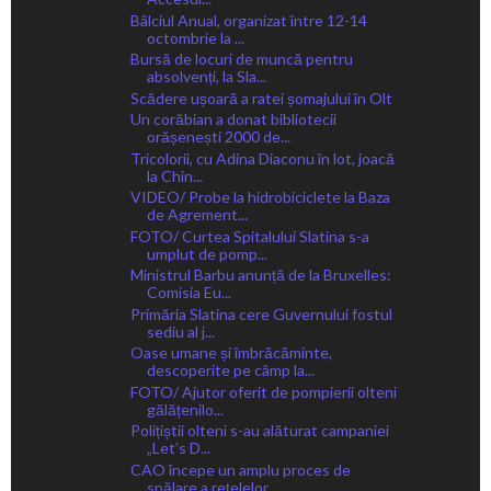
Bâlciul Anual, organizat între 12-14
octombrie la ...
Bursă de locuri de muncă pentru
absolvenți, la Sla...
Scădere ușoară a ratei șomajului în Olt
Un corăbian a donat bibliotecii
orășenești 2000 de...
Tricolorii, cu Adina Diaconu în lot, joacă
la Chin...
VIDEO/ Probe la hidrobiciclete la Baza
de Agrement...
FOTO/ Curtea Spitalului Slatina s-a
umplut de pomp...
Ministrul Barbu anunță de la Bruxelles:
Comisia Eu...
Primăria Slatina cere Guvernului fostul
sediu al j...
Oase umane și îmbrăcăminte,
descoperite pe câmp la...
FOTO/ Ajutor oferit de pompierii olteni
gălățenilo...
Polițiștii olteni s-au alăturat campaniei
„Let’s D...
CAO începe un amplu proces de
spălare a rețelelor ...