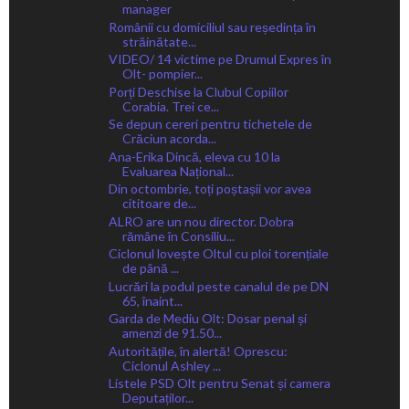
manager
Românii cu domiciliul sau reședința în
străinătate...
VIDEO/ 14 victime pe Drumul Expres în
Olt- pompier...
Porți Deschise la Clubul Copiilor
Corabia. Trei ce...
Se depun cereri pentru tichetele de
Crăciun acorda...
Ana-Erika Dincă, eleva cu 10 la
Evaluarea Național...
Din octombrie, toți poștașii vor avea
cititoare de...
ALRO are un nou director. Dobra
rămâne în Consiliu...
Ciclonul lovește Oltul cu ploi torențiale
de până ...
Lucrări la podul peste canalul de pe DN
65, înaint...
Garda de Mediu Olt: Dosar penal și
amenzi de 91.50...
Autoritățile, în alertă! Oprescu:
Ciclonul Ashley ...
Listele PSD Olt pentru Senat și camera
Deputaților...