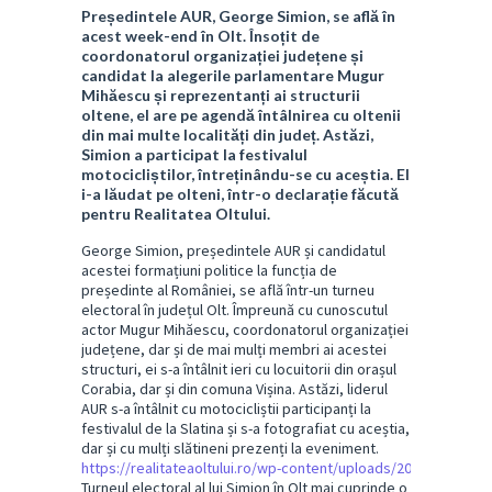
Președintele AUR, George Simion, se află în
acest week-end în Olt. Însoțit de
coordonatorul organizației județene și
candidat la alegerile parlamentare Mugur
Mihăescu și reprezentanți ai structurii
oltene, el are pe agendă întâlnirea cu oltenii
din mai multe localități din județ. Astăzi,
Simion a participat la festivalul
motocicliștilor, întreținându-se cu aceștia. El
i-a lăudat pe olteni, într-o declarație făcută
pentru Realitatea Oltului.
George Simion, președintele AUR și candidatul
acestei formațiuni politice la funcția de
președinte al României, se află într-un turneu
electoral în județul Olt. Împreună cu cunoscutul
actor Mugur Mihăescu, coordonatorul organizației
județene, dar și de mai mulți membri ai acestei
structuri, ei s-a întâlnit ieri cu locuitorii din orașul
Corabia, dar și din comuna Vișina. Astăzi, liderul
AUR s-a întâlnit cu motocicliștii participanți la
festivalul de la Slatina și s-a fotografiat cu aceștia,
dar și cu mulți slătineni prezenți la eveniment.
https://realitateaoltului.ro/wp-content/uploads/2024/09/simi
Turneul electoral al lui Simion în Olt mai cuprinde o