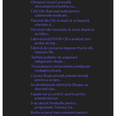
Olteanul Ionuț Caracudă,
vicecampionul lumii la cu...
CAS Olt: Bani mai mulți pentru
cabinetele medicale...
Patronii din Olt, invitați să-și depună
ofertele d...
Doi tineri din Izvoarele, în arest după ce
au bătu...
Laboratorul DSVSA Olt a analizat zeci
probe de leg...
Fabrică de conserve legume-fructe din
Izbiceni, ÎN...
Tarifele polițelor de asigurare
obligatorie rămân ...
Totul despre consecințele polidipsiei
nediagnosticate
Crucea Roșie anunță primele donații
pentru a acope...
Se desființează olăritul la Oboga, se
deschid clas...
Fațade noi și confort sporit pentru
primele blocur...
S-au alocat fondurile pentru
programele Tomata, Us...
Barbu a cerut bani europeni pentru