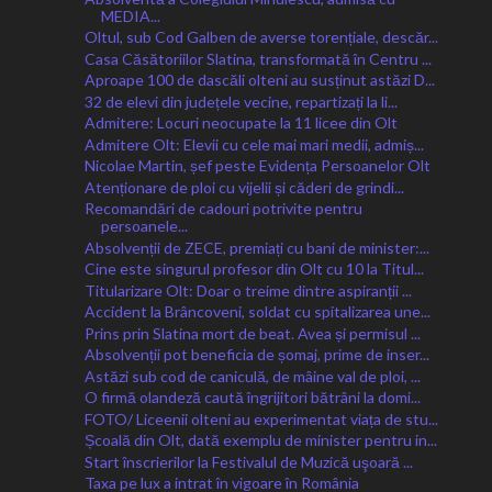
MEDIA...
Oltul, sub Cod Galben de averse torențiale, descăr...
Casa Căsătoriilor Slatina, transformată în Centru ...
Aproape 100 de dascăli olteni au susținut astăzi D...
32 de elevi din județele vecine, repartizați la li...
Admitere: Locuri neocupate la 11 licee din Olt
Admitere Olt: Elevii cu cele mai mari medii, admiș...
Nicolae Martin, șef peste Evidența Persoanelor Olt
Atenționare de ploi cu vijelii și căderi de grindi...
Recomandări de cadouri potrivite pentru
persoanele...
Absolvenții de ZECE, premiați cu bani de minister:...
Cine este singurul profesor din Olt cu 10 la Titul...
Titularizare Olt: Doar o treime dintre aspiranții ...
Accident la Brâncoveni, soldat cu spitalizarea une...
Prins prin Slatina mort de beat. Avea și permisul ...
Absolvenții pot beneficia de șomaj, prime de inser...
Astăzi sub cod de caniculă, de mâine val de ploi, ...
O firmă olandeză caută îngrijitori bătrâni la domi...
FOTO/ Liceenii olteni au experimentat viața de stu...
Școală din Olt, dată exemplu de minister pentru in...
Start înscrierilor la Festivalul de Muzică uşoară ...
Taxa pe lux a intrat în vigoare în România