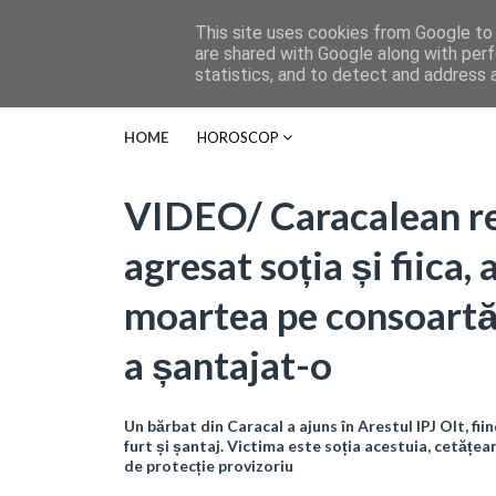
This site uses cookies from Google to d
are shared with Google along with perf
statistics, and to detect and address 
HOME
HOROSCOP
VIDEO/ Caracalean re
agresat soția și fiica,
moartea pe consoartă,
a șantajat-o
Un bărbat din Caracal a ajuns în Arestul IPJ Olt, fi
furt și șantaj. Victima este soția acestuia, cetățe
de protecție provizoriu