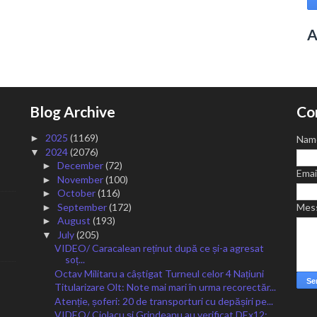
A
Blog Archive
Co
2025
(1169)
►
Nam
2024
(2076)
▼
December
(72)
►
Emai
November
(100)
►
October
(116)
►
September
(172)
Mes
►
August
(193)
►
July
(205)
▼
VIDEO/ Caracalean reținut după ce și-a agresat
soț...
Octav Militaru a câștigat Turneul celor 4 Națiuni
Titularizare Olt: Note mai mari în urma recorectăr...
Atenție, șoferi: 20 de transporturi cu depășiri pe...
VIDEO/ Ciolacu și Grindeanu au verificat DEx12: