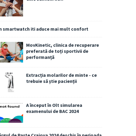
n smartwatch iti aduce mai mult confort
MovKinetic, clinica de recuperare
preferată de toți sportivii de
performanță
Extracția molarilor de minte - ce
trebuie să știe pacienții
A început în Olt simularea
examenului de BAC 2024
ârgul de Paște Craiova 2024 deschis în perioada