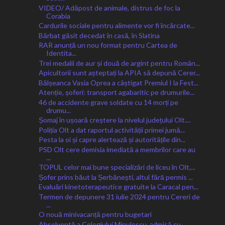
VIDEO/ Adăpost de animale, distrus de foc la
Corabia
Cardurile sociale pentru alimente vor fi încărcate...
Bărbat găsit decedat în casă, în Slatina
RAR anunță un nou format pentru Cartea de
Identita...
Trei medalii de aur și două de argint pentru Român...
Apicultorii sunt așteptați la APIA să depună Cerer...
Bălșeanca Vasia Oprea a câștigat Premiul I la Fest...
Atenție, șoferi: transport agabaritic pe drumurile...
46 de accidente grave soldate cu 14 morți pe
drumu...
Șomaj în ușoară creștere la nivelul județului Olt....
Poliția Olt a dat raportul activității primei jumă...
Pesta la oi și capre alertează și autoritățile din...
PSD Olt cere demisia imediată a membrilor care au
...
TOPUL celor mai bune specializări de liceu în Olt,...
Șofer prins băut la Șerbănești, altul fără permis ...
Evaluări kinetoterapeutice gratuite la Caracal pen...
Termen de depunere 31 iulie 2024 pentru Cereri de
...
O nouă minivacanță pentru bugetari
Absolventă a Colegiului Minulescu, admisă cu