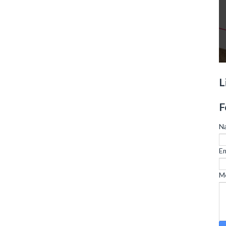
L
F
N
Em
M