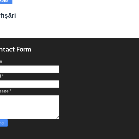
fișări
ntact Form
e
l
*
sage
*