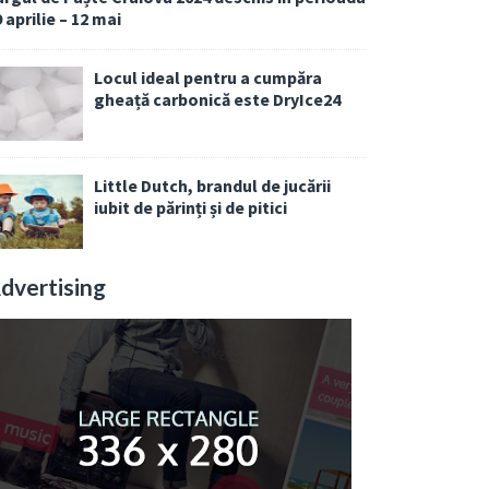
 aprilie – 12 mai
Locul ideal pentru a cumpăra
gheață carbonică este DryIce24
Little Dutch, brandul de jucării
iubit de părinți și de pitici
dvertising