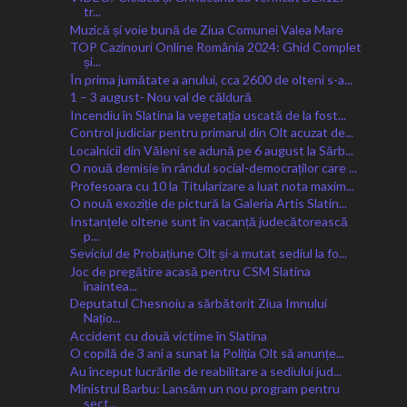
tr...
Muzică și voie bună de Ziua Comunei Valea Mare
TOP Cazinouri Online România 2024: Ghid Complet
și...
În prima jumătate a anului, cca 2600 de olteni s-a...
1 – 3 august- Nou val de căldură
Incendiu în Slatina la vegetația uscată de la fost...
Control judiciar pentru primarul din Olt acuzat de...
Localnicii din Văleni se adună pe 6 august la Sărb...
O nouă demisie în rândul social-democraților care ...
Profesoara cu 10 la Titularizare a luat nota maxim...
O nouă exoziție de pictură la Galeria Artis Slatin...
Instanțele oltene sunt în vacanță judecătorească
p...
Seviciul de Probațiune Olt și-a mutat sediul la fo...
Joc de pregătire acasă pentru CSM Slatina
înaintea...
Deputatul Chesnoiu a sărbătorit Ziua Imnului
Națio...
Accident cu două victime în Slatina
O copilă de 3 ani a sunat la Poliția Olt să anunțe...
Au început lucrările de reabilitare a sediului jud...
Ministrul Barbu: Lansăm un nou program pentru
sect...