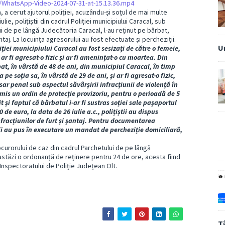
7/WhatsApp-Video-2024-07-31-at-15.13.36.mp4
a cerut ajutorul poliției, acuzându-și soțul de mai multe
lie, polițiștii din cadrul Poliției municipiului Caracal, sub
 de pe lângă Judecătoria Caracal, l-au reținut pe bărbat,
ntaj. La locuința agresorului au fost efectuate și percheziții.
U
Poliției municipiului Caracal au fost sesizați de către o femeie,
ar fi agresat-o fizic și ar fi amenințat-o cu moartea. Din
rbat, în vârstă de 48 de ani, din municipiul Caracal, în timp
pe soția sa, în vârstă de 29 de ani, și ar fi agresat-o fizic,
dosar penal sub aspectul săvârșirii infracțiunii de violență în
mis un ordin de protecție provizoriu, pentru o perioadă de 5
t și faptul că bărbatul i-ar fi sustras soției sale pașaportul
e euro, la data de 26 iulie a.c., polițiștii au dispus
nfracțiunilor de furt și șantaj. Pentru documentarea
iștii au pus în executare un mandat de percheziție domiciliară,
urorului de caz din cadrul Parchetului de pe lângă
stăzi o ordonanță de reținere pentru 24 de ore, acesta fiind
 Inspectoratului de Poliție Județean Olt.
T