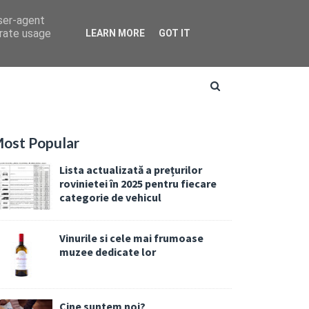
user-agent
erate usage
LEARN MORE
GOT IT
ost Popular
Lista actualizată a prețurilor
rovinietei în 2025 pentru fiecare
categorie de vehicul
Vinurile si cele mai frumoase
muzee dedicate lor
Cine suntem noi?