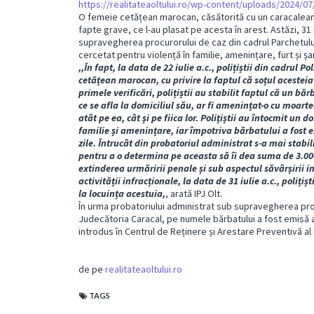
https://realitateaoltului.ro/wp-content/uploads/2024/0
O femeie cetățean marocan, căsătorită cu un caracalean, 
fapte grave, ce l-au plasat pe acesta în arest. Astăzi, 31 iu
supravegherea procurorului de caz din cadrul Parchetului
cercetat pentru violență în familie, amenințare, furt și șa
,,În fapt, la data de 22 iulie a.c., polițiștii din cadrul 
cetățean marocan, cu privire la faptul că soțul acesteia 
primele verificări, polițiștii au stabilit faptul că un bă
ce se afla la domiciliul său, ar fi amenințat-o cu moartea 
atât pe ea, cât și pe fiica lor. Polițiștii au întocmit un 
familie și amenințare, iar împotriva bărbatului a fost e
zile. Întrucât din probatoriul administrat s-a mai stabili
pentru a o determina pe aceasta să îi dea suma de 3.000 d
extinderea urmăririi penale și sub aspectul săvârșirii i
activității infracționale, la data de 31 iulie a.c., poliț
la locuința acestuia,
, arată IPJ Olt.
În urma probatoriului administrat sub supravegherea proc
Judecătoria Caracal, pe numele bărbatului a fost emisă a
introdus în Centrul de Reținere și Arestare Preventivă al
de pe
realitateaoltului.ro
TAGS