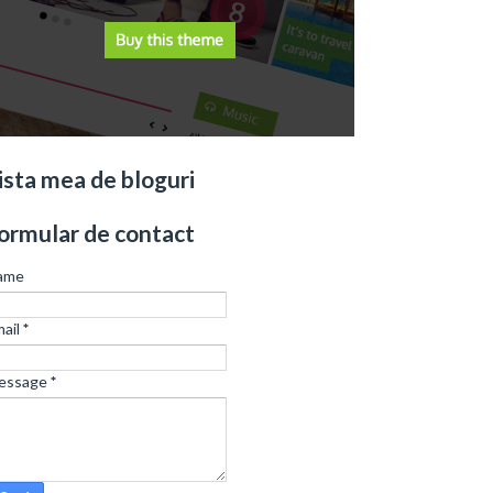
ista mea de bloguri
ormular de contact
ame
ail
*
essage
*