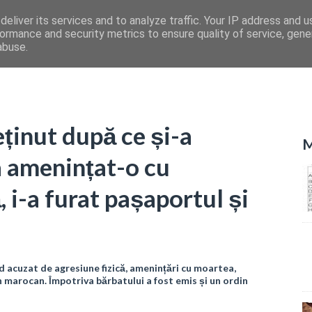
eliver its services and to analyze traffic. Your IP address and 
ormance and security metrics to ensure quality of service, gen
abuse.
ținut după ce și-a
M
 a amenințat-o cu
 i-a furat pașaportul și
ind acuzat de agresiune fizică, amenințări cu moartea,
an marocan. Împotriva bărbatului a fost emis și un ordin