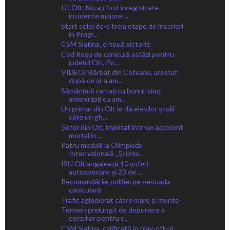
IJJ Olt: Nu au fost înregistrate
incidente majore ...
Start celei de-a treia etape de înscrieri
în Progr...
CSM Slatina, o nouă victorie
Cod Roșu de caniculă astăzi pentru
județul Olt, Po...
VIDEO/ Bărbat din Coteana, arestat
după ce și-a am...
Sămânțarii certați cu bunul-simț,
amenințați cu am...
Un primar din Olt le dă elevilor școlii
câte un gh...
Șofer din Olt, implicat într-un accident
mortal în...
Patru medalii la Olimpiada
Internațională „Științe...
ISU Olt angajează 10 șoferi
autospeciale și 23 de ...
Recomandările poliției pe perioada
caniculară
Trafic aglomerat către mare și munte
Termen prelungit de depunere a
cererilor pentru c...
CSM Slatina, calificată în play-off-ul