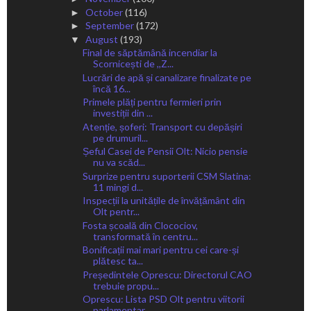
October
(116)
►
September
(172)
►
August
(193)
▼
Final de săptămână incendiar la
Scornicești de ,,Z...
Lucrări de apă și canalizare finalizate pe
încă 16...
Primele plăți pentru fermieri prin
investiții din ...
Atenție, șoferi: Transport cu depășiri
pe drumuril...
Șeful Casei de Pensii Olt: Nicio pensie
nu va scăd...
Surprize pentru suporterii CSM Slatina:
11 mingi d...
Inspecții la unitățile de învățământ din
Olt pentr...
Fosta școală din Clocociov,
transformată în centru...
Bonificații mai mari pentru cei care-și
plătesc ta...
Președintele Oprescu: Directorul CAO
trebuie propu...
Oprescu: Lista PSD Olt pentru viitorii
parlamentar...