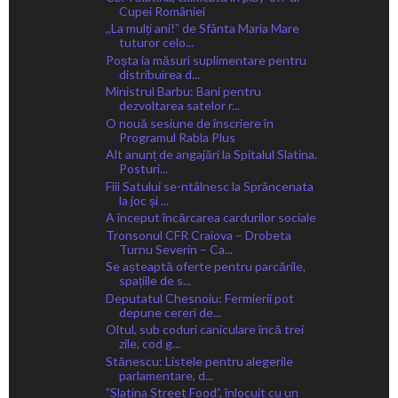
Cupei României
,,La mulți ani!ˮ de Sfânta Maria Mare
tuturor celo...
Poșta ia măsuri suplimentare pentru
distribuirea d...
Ministrul Barbu: Bani pentru
dezvoltarea satelor r...
O nouă sesiune de înscriere în
Programul Rabla Plus
Alt anunț de angajări la Spitalul Slatina.
Posturi...
Fiii Satului se-ntâlnesc la Sprâncenata
la joc și ...
A început încărcarea cardurilor sociale
Tronsonul CFR Craiova – Drobeta
Turnu Severin – Ca...
Se așteaptă oferte pentru parcările,
spațiile de s...
Deputatul Chesnoiu: Fermierii pot
depune cereri de...
Oltul, sub coduri caniculare încă trei
zile, cod g...
Stănescu: Listele pentru alegerile
parlamentare, d...
”Slatina Street Food”, înlocuit cu un