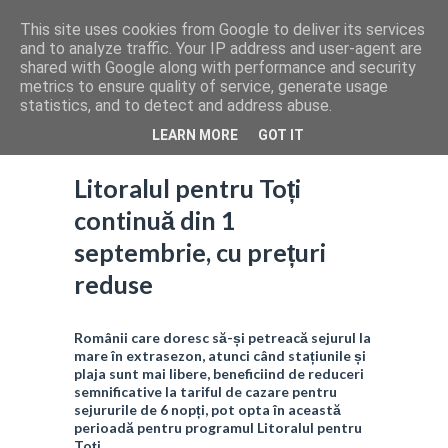
This site uses cookies from Google to deliver its services
and to analyze traffic. Your IP address and user-agent are
shared with Google along with performance and security
metrics to ensure quality of service, generate usage
statistics, and to detect and address abuse.
LEARN MORE
GOT IT
Litoralul pentru Toți
continuă din 1
septembrie, cu prețuri
reduse
Românii care doresc să-și petreacă sejurul la
mare în extrasezon, atunci când stațiunile și
plaja sunt mai libere, beneficiind de reduceri
semnificative la tariful de cazare pentru
sejururile de 6 nopți, pot opta în această
perioadă pentru programul Litoralul pentru
Toți.