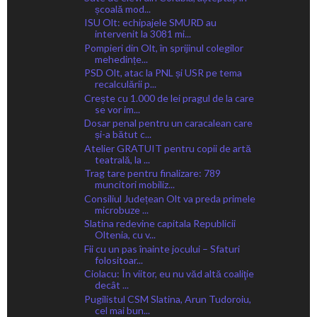
școală mod...
ISU Olt: echipajele SMURD au
intervenit la 3081 mi...
Pompieri din Olt, în sprijinul colegilor
mehedințe...
PSD Olt, atac la PNL și USR pe tema
recalculării p...
Crește cu 1.000 de lei pragul de la care
se vor im...
Dosar penal pentru un caracalean care
și-a bătut c...
Atelier GRATUIT pentru copii de artă
teatrală, la ...
Trag tare pentru finalizare: 789
muncitori mobiliz...
Consiliul Județean Olt va preda primele
microbuze ...
Slatina redevine capitala Republicii
Oltenia, cu v...
Fii cu un pas înainte jocului – Sfaturi
folositoar...
Ciolacu: În viitor, eu nu văd altă coaliţie
decât ...
Pugilistul CSM Slatina, Arun Tudoroiu,
cel mai bun...