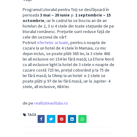
Programul Litoralul pentru Toți se desfășoară în
perioada
3 mai – 20 iunie
și
1 septembrie – 15
octombrie
, iar în cadrul lui se înscriu an de an
hoteluri de 2, 3 si 4 stele din toate stațiunile de pe
litoralul românesc. Prețurile sunt reduse față de
cele din sezonul de vârf.
Potrivit
ofertelor actuale
, pentru o noapte de
cazare la un hotel de 4 stele în Mamaia, cu mic
dejun inclus, se poate plăti 365 lei, la 3 stele 468
lei all inclusive ori 154 lei fără masă; La Eforie Nord
cu all inclusive light la hotel de 3 stele o noapte de
cazare costă 725 lei, prețul coborând și la 75 de
lei fără masă; la Olimp la un hotel e 2 stele se
poate plăti și 97 de lei fără masă, iar la Jupiter- 4
stele, all inclusive, 684 lei.
de pe
realitateaoltului.ro
TAGS