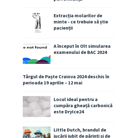
Extracția molarilor de
minte - ce trebuie să știe
pacienții
A început în Olt simularea
examenului de BAC 2024
Târgul de Paște Craiova 2024 deschis în
perioada 19 aprilie – 12 mai
Locul ideal pentru a
cumpăra gheață carbonică
este DryIce24
Little Dutch, brandul de
jucării iubit de părinți și de