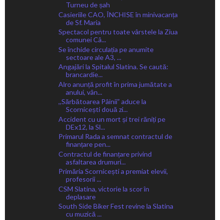
Turneu de șah
Casieriile CAO, ÎNCHISE în minivacanța
de Sf. Maria
Spectacol pentru toate vârstele la Ziua
comunei Câ...
Se închide circulația pe anumite
sectoare ale A3, ...
Angajări la Spitalul Slatina. Se caută:
brancardie...
Alro anunță profit în prima jumătate a
anului, vân...
,,Sărbătoarea Pâinii” aduce la
Scornicești două zi...
Accident cu un mort și trei răniți pe
DEx12, la Sl...
Primarul Rada a semnat contractul de
finanțare pen...
Contractul de finanțare privind
asfaltarea drumuri...
Primăria Scornicești a premiat elevii,
profesorii ...
CSM Slatina, victorie la scor în
deplasare
South Side Biker Fest revine la Slatina
cu muzică ...