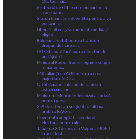
Olt. Cei mai...
Prefectul de Olt le cere primarilor să
aloce bani ...
Sfaturi financiare dovedite pentru a vă
purta în s...
Liberalii olteni și-au anunțat candidații
eligibil...
Bălșean arestat pentru trafic de
droguri de mare risc
IȘJ Olt caută încă patru directori de
unități de î...
Ministrul Barbu: fructe, legume și lapte
românești...
PNL, alianță cu AUR pentru a crea
majoritate în CL...
Oltul rămâne sub cod de caniculă
astăzi și mâine
Ministerul Muncii: Indemnizația socială
pentru pen...
259 de olteni au susținut azi ultima
probă a BAC-u...
Guvernul a adoptat calendarul
electoral pentru ale...
Tânăr de 20 de ani, din Vulpeni, MORT
în accident ...