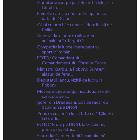
Gunoi aruncat pe pistele de biciclete la
Corabia. ...
Femeile care au născut începând cu
data de 12 apri...
Câini cu urechile cupate, identificați de
Poliția ...
Amenzi date pentru vânzarea
animalelor în Târgul O...
Competiții la lupte libere pentru
sportivii români...
FOTO/ Comandantului
Comandamentului Forțelor Teres...
Ministrul Barbu, la Poboru: Suntem
alături de ferm...
Deputatul Iancu, vizită de lucru în
Poboru
Meteorologii anunță încă două zile de
caniculă pen...
Șofer din Drăgășani, luat de radar cu
113km/h pe DN64
Prins circulând în localitate cu 110km/h,
la Grădi...
FOTO/ Razie pe DN64, la Grădinari,
pentru depistar...
Skaterița Carmen Ioniță, campioană