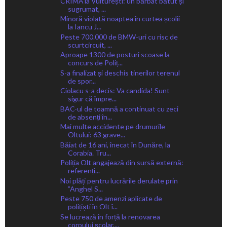
CRIMĂ la Vulturești: un bărbat bătut și
sugrumat, ...
Minoră violată noaptea în curtea școlii
la Iancu J...
Peste 700.000 de BMW-uri cu risc de
scurtcircuit, ...
Aproape 1300 de posturi scoase la
concurs de Poliț...
S-a finalizat și deschis tinerilor terenul
de spor...
Ciolacu s-a decis: Va candida! Sunt
sigur că împre...
BAC-ul de toamnă a continuat cu zeci
de absenți în...
Mai multe accidente pe drumurile
Oltului: 63 grave...
Băiat de 16 ani, înecat în Dunăre, la
Corabia. Tru...
Poliția Olt angajează din sursă externă:
referenți...
Noi plăți pentru lucrările derulate prin
”Anghel S...
Peste 750 de amenzi aplicate de
polițiști în Olt î...
Se lucrează în forță la renovarea
corpului școlar,...