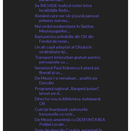
Se ÎNCHIDE traficul rutier între
localitățile Rado...
Românii care vor să-și pună panouri
primesc mai mu...
Noi străzi modernizate în Slatina:
Meșteșugarilor,...
Bani pentru primăriile din Olt din
Fondul de rezer...
Un alt copil adoptat al Oltului în
străinătate își...
Transport interurban gratuit pentru
persoanele cu ...
Senatorul Paul Stănescu îi atacă pe
liberali și us...
De Mezzo l-a reevaluat… pozitiv pe
Dascălu
Programul naţional „Rangerii juniori”,
lansat pe 6...
Director nou la Biblioteca Județeană
Olt
Cum își finanțează cazinourile
bonusurile cu rotir...
De Mezzo amenință cu DESFIINȚAREA
Poliției Locale ...
Sute de elevi din Corabia, așteptați în