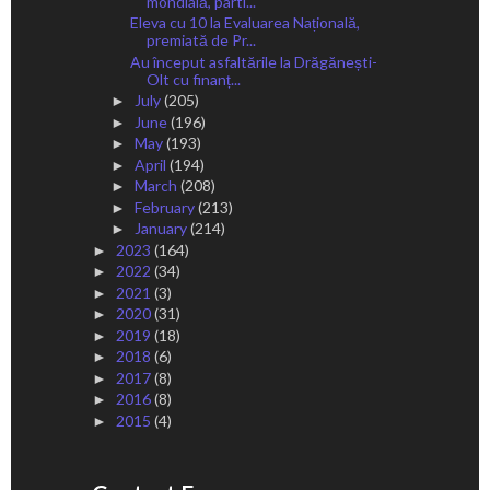
mondială, parti...
Eleva cu 10 la Evaluarea Națională,
premiată de Pr...
Au început asfaltările la Drăgănești-
Olt cu finanț...
July
(205)
►
June
(196)
►
May
(193)
►
April
(194)
►
March
(208)
►
February
(213)
►
January
(214)
►
2023
(164)
►
2022
(34)
►
2021
(3)
►
2020
(31)
►
2019
(18)
►
2018
(6)
►
2017
(8)
►
2016
(8)
►
2015
(4)
►