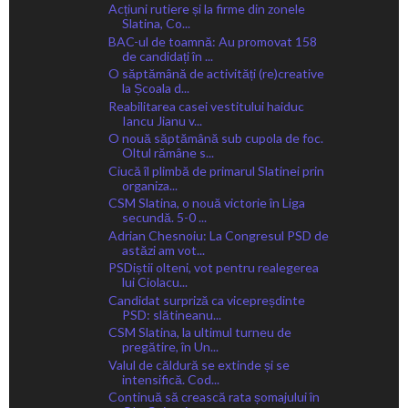
Acțiuni rutiere și la firme din zonele
Slatina, Co...
BAC-ul de toamnă: Au promovat 158
de candidați în ...
O săptămână de activități (re)creative
la Școala d...
Reabilitarea casei vestitului haiduc
Iancu Jianu v...
O nouă săptămână sub cupola de foc.
Oltul rămâne s...
Ciucă îl plimbă de primarul Slatinei prin
organiza...
CSM Slatina, o nouă victorie în Liga
secundă. 5-0 ...
Adrian Chesnoiu: La Congresul PSD de
astăzi am vot...
PSDiștii olteni, vot pentru realegerea
lui Ciolacu...
Candidat surpriză ca vicepreșdinte
PSD: slătineanu...
CSM Slatina, la ultimul turneu de
pregătire, în Un...
Valul de căldură se extinde și se
intensifică. Cod...
Continuă să crească rata șomajului în